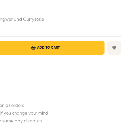
Ingwer und Currysoße
ADD TO CART
e
est
ail
on all orders
 if you change your mind
or same day dispatch