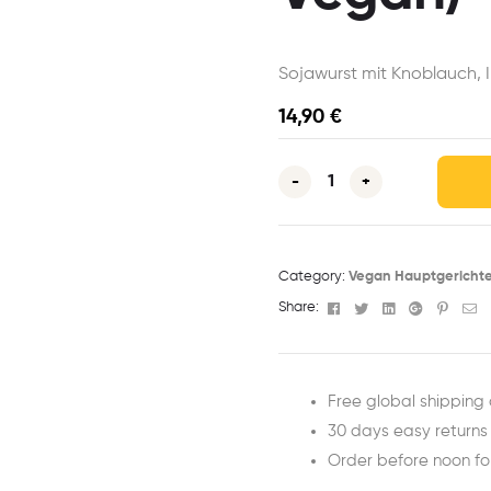
Sojawurst mit Knoblauch, 
14,90
€
-
+
Category:
Vegan Hauptgericht
Facebook
Twitter
Linkedin
Google+
Pinter
Em
Share:
Free global shipping 
30 days easy returns
Order before noon f