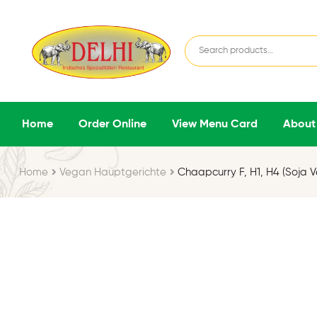
Home
Order Online
View Menu Card
About
Home
Vegan Hauptgerichte
Chaapcurry F, H1, H4 (Soja 