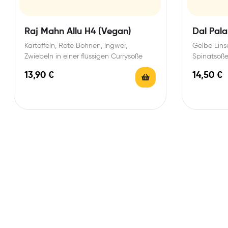
Raj Mahn Allu H4 (Vegan)
Dal Pala
Kartoffeln, Rote Bohnen, Ingwer,
Gelbe Lins
Zwiebeln in einer flüssigen Currysoße
Spinatsoße
Gewürzen
13,90
€
14,50
€