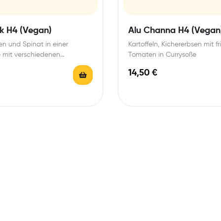
k H4 (Vegan)
Alu Channa H4 (Vegan
en und Spinat in einer
Kartoffeln, Kichererbsen mit f
 mit verschiedenen
Tomaten in Currysoße
14,50
€