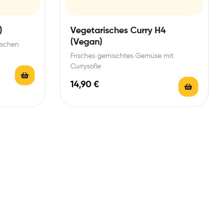
)
Vegetarisches Curry H4
(Vegan)
rischen
Frisches gemischtes Gemüse mit
Currysoße
14,90
€