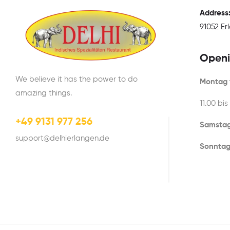
Address
91052 E
Openi
We believe it has the power to do
Montag t
amazing things.
11.00 bis
+49 9131 977 256
Samstag
support@delhierlangen.de
Sonntag