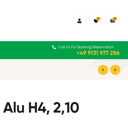
0
0
Call Us For Booking/Reservation
+49 9131 977 256
14,50
15,50
€
€
Alu H4, 2,10