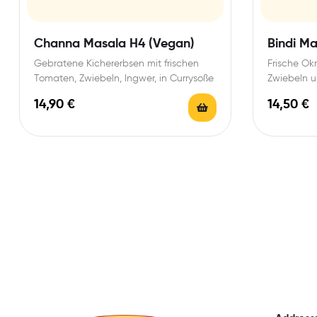
Channa Masala H4 (Vegan)
Bindi M
Gebratene Kichererbsen mit frischen
Frische Ok
Tomaten, Zwiebeln, Ingwer, in Currysoße
Zwiebeln u
Masalasoß
14,90
€
14,50
€