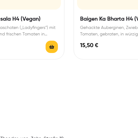
asala H4 (Vegan)
Baigen Ka Bharta H4 (
raschoten („Ladyfingers“) mit
Gehackte Auberginen, Zwieb
nd frischen Tomaten in
Tomaten, gebraten, in würzig
e
15,50
€