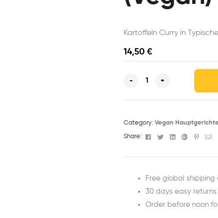
Kartoffeln Curry in Typisc
14,50
€
-
+
Category:
Vegan Hauptgericht
Facebook
Twitter
Linkedin
Google+
Pinter
Em
Share:
Free global shipping 
30 days easy returns
Order before noon f