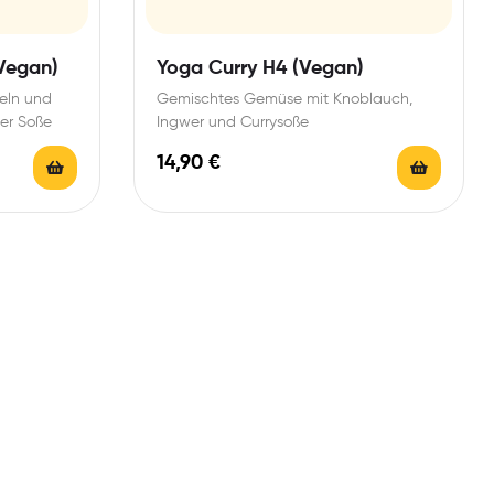
Vegan)
Yoga Curry H4 (Vegan)
eln und
Gemischtes Gemüse mit Knoblauch,
er Soße
Ingwer und Currysoße
14,90
€