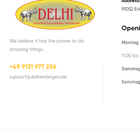
Address
91052 E
Openi
We believe it has the power to do
Montag t
amazing things.
11.00 bis
+49 9131 977 256
Samstag
support@delhierlangen.de
Sonntag