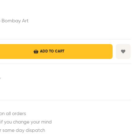
he Bombay Art
ADD TO CART
e
est
ail
on all orders
 if you change your mind
or same day dispatch