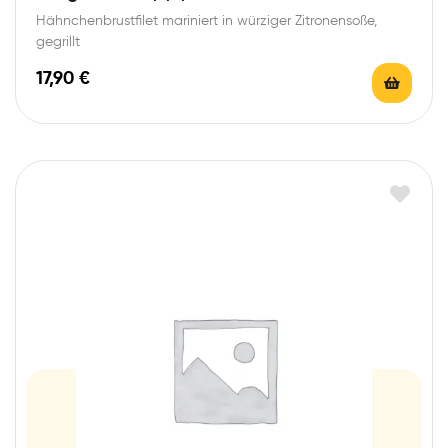
Hähnchenbrustfilet mariniert in würziger Zitronensoße,
gegrillt
17,90
€