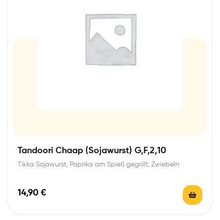
Tandoori Chaap (Sojawurst) G,F,2,10
Tikka Sojawurst, Paprika am Spieß gegrillt, Zwiebeln
14,90
€