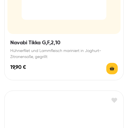
Navabi Tikka G,F,2,10
Hühnerfilet und Lammfleisch mariniert in Joghurt-
Zitronensoße, gegrillt
19,90
€