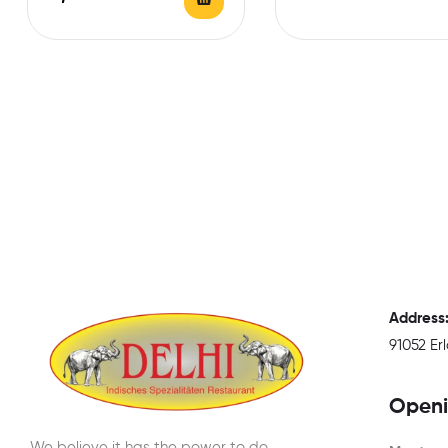
Address
91052 E
Openi
We believe it has the power to do