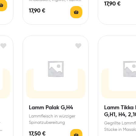
17,90
€
in würziger Currysoße
17,90
€
Lamm Palak G,H4
Lamm Tikka 
G,H1, H4, 2,1
Lammfleisch in würziger
Spinatzubereitung
r
Gegrillte Lammfl
Stücke in Masal
17,50
€