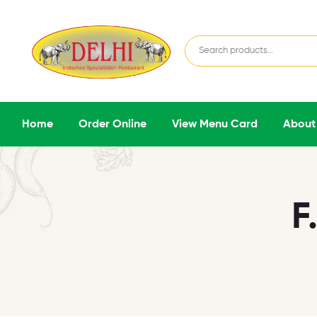
Home
Order Online
View Menu Card
About
F