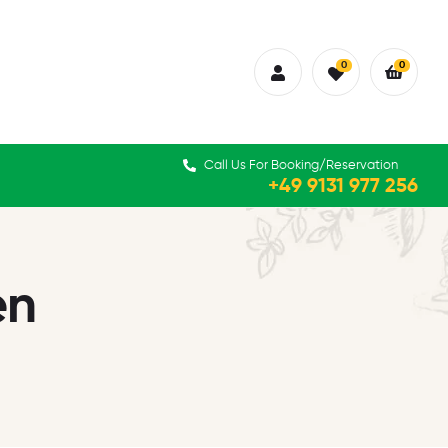
0
0
Call Us For Booking/Reservation
+49 9131 977 256
en