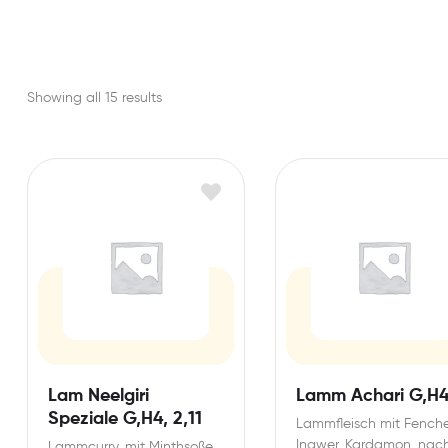
Showing all 15 results
Lam Neelgiri
Lamm Achari G,H
Speziale G,H4, 2,11
Lammfleisch mit Fenche
Ingwer, Kardamon, nac
Lammcurry, mit Minthsoße