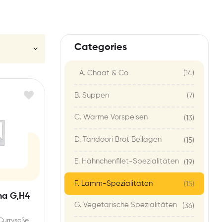
Categories
(14)
A. Chaat & Co
B. Suppen
(7)
C. Warme Vorspeisen
(13)
D. Tandoori Brot Beilagen
(15)
E. Hähnchenfilet-Spezialitäten
(19)
F. Lamm-Spezialitäten
(15)
a G,H4
G. Vegetarische Spezialitäten
(36)
Currysoße