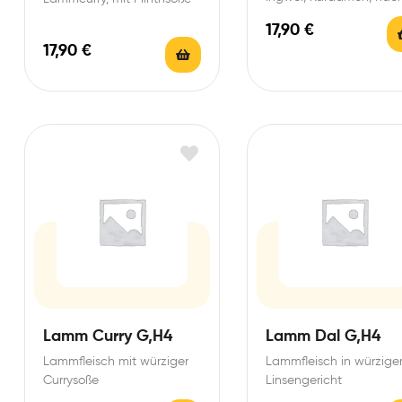
Punjabi-Art
17,90
€
17,90
€
Lamm Curry G,H4
Lamm Dal G,H4
Lammfleisch mit würziger
Lammfleisch in würzig
Currysoße
Linsengericht