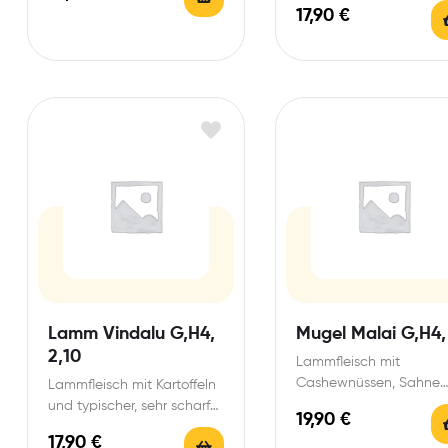
17,90
€
Currysoße
Currysoße
Lamm Vindalu G,H4,
Mugel Malai G,H4,
2,10
Lammfleisch mit
Cashewnüssen, Sahne
Lammfleisch mit Kartoffeln
Curry Buttersoße
und typischer, sehr scharfer
19,90
€
Soße
17,90
€