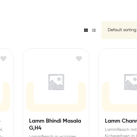
4
Lamm Bhindi Masala
Lamm Chann
G,H4
l,
Lammfleisch mit
h
Kichererbsen in 
Lammfleisch in würziger