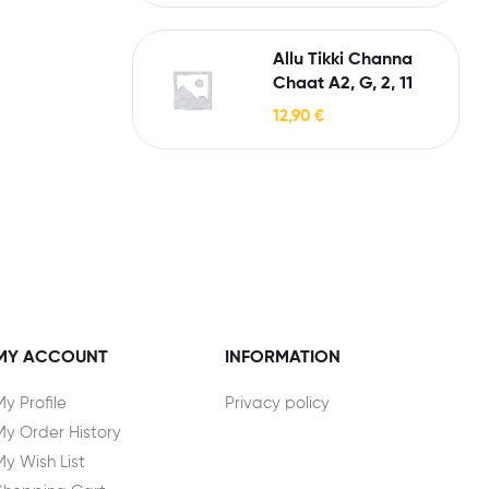
Allu Tikki Channa
Chaat A2, G, 2, 11
12,90
€
MY ACCOUNT
INFORMATION
My Profile
Privacy policy
My Order History
My Wish List