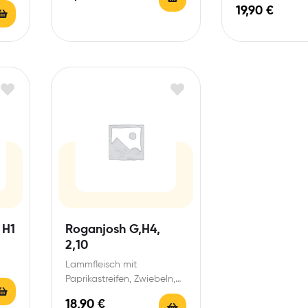
19,90
€
 H1
Roganjosh G,H4,
2,10
Lammfleisch mit
Paprikastreifen, Zwiebeln,
Safran in würziger Soße
18,90
€