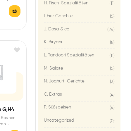
H. Fisch-Spezialitäten
(11)
I. Eier Gerichte
(5)
J. Dosa & co
(24)
K. Biryani
(8)
L. Tandoori Spezialitäten
(11)
M. Salate
(5)
N. Joghurt-Gerichte
(3)
O. Extras
(4)
P. Süßspeisen
(4)
 G,H4
 Rosinen
Uncategorized
(0)
fran-
ße