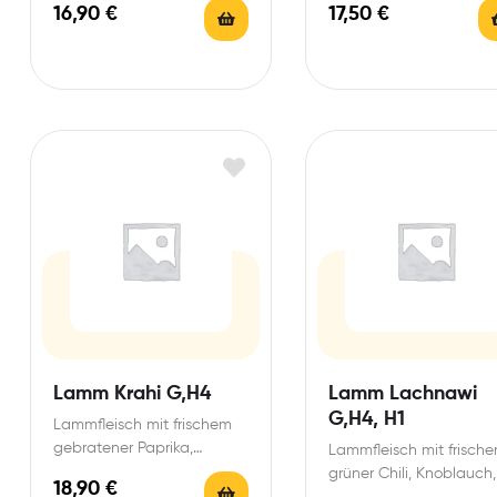
16,90
€
17,50
€
Lamm Krahi G,H4
Lamm Lachnawi
G,H4, H1
Lammfleisch mit frischem
gebratener Paprika,
Lammfleisch mit frische
Zwiebeln mit Ingwer in
grüner Chili, Knoblauch,
18,90
€
würziger Tomaten-
Ingwer und Tomaten-