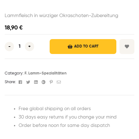
Lammfleisch in würziger Okraschoten-Zubereitung
18,90
€
-
+
ADD TO CART
Category:
F. Lamm-Spezialitäten
Facebook
Twitter
Linkedin
Google+
Pinterest
Email
Share:
Free global shipping on all orders
30 days easy returns if you change your mind
Order before noon for same day dispatch