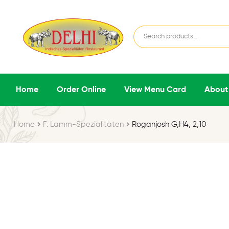
Home
Order Online
View Menu Card
About
Home
F. Lamm-Spezialitäten
Roganjosh G,H4, 2,10