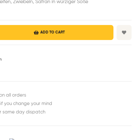
eifen, Zwiebeln, Safran in würziger Soße
ADD TO CART
n
est
ail
on all orders
 if you change your mind
or same day dispatch