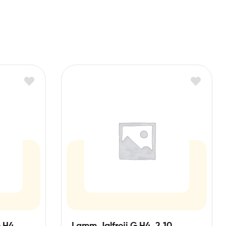
,H4
Lamm Jalfreji G,H4, 2,10