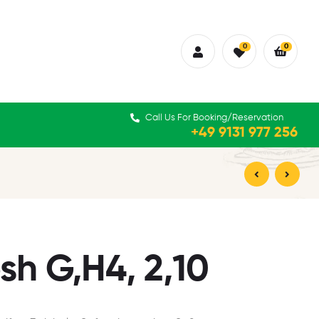
0
0
Call Us For Booking/Reservation
+49 9131 977 256
16,90
17,90
€
€
sh G,H4, 2,10