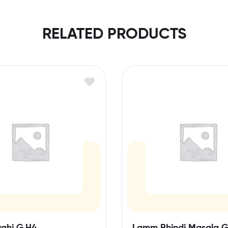
RELATED PRODUCTS
ahi G,H4
Lamm Bhindi Masala G