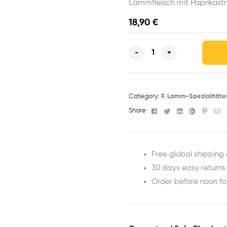
Lammfleisch mit Paprikastr
18,90
€
-
+
Category:
F. Lamm-Spezialitäte
Facebook
Twitter
Linkedin
Google+
Pinter
Em
Share:
Free global shipping 
30 days easy returns
Order before noon f