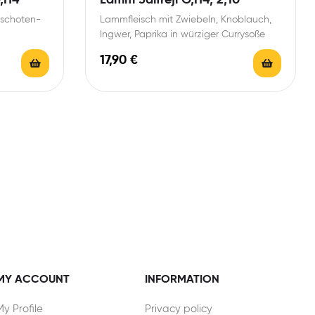
aschoten-
Lammfleisch mit Zwiebeln, Knoblauch,
Ingwer, Paprika in würziger Currysoße
17,90
€
MY ACCOUNT
INFORMATION
My Profile
Privacy policy