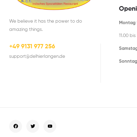
Openi
We believe it has the power to do
Montag t
amazing things.
11.00 bis
+49 9131 977 256
Samstag
support@delhierlangen.de
Sonntag