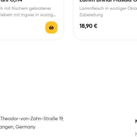
h mit frischem gebratener
Lammfleisch in würziger Okr
wiebeln mit Ingwer in würziger
Zubereitung
urrysoße
18,90
€
:
Theodor-von-Zahn-Straße 19,
rlangen, Germany