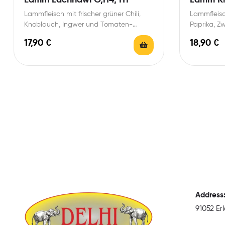
Lammfleisch mit frischer grüner Chili,
Lammfleisc
Knoblauch, Ingwer und Tomaten-
Paprika, Z
Currysoße
Tomaten-C
17,90
€
18,90
€
Address
91052 E