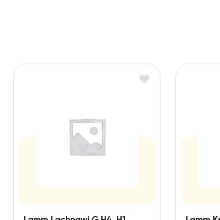
Lamm Lachnawi G,H4, H1
Lamm Kr