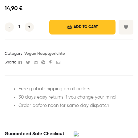
14,90
€
-
+
ADD TO CART
Category:
Vegan Hauptgerichte
Facebook
Twitter
Linkedin
Google+
Pinterest
Email
Share:
Free global shipping on all orders
30 days easy returns if you change your mind
Order before noon for same day dispatch
Guaranteed Safe Checkout