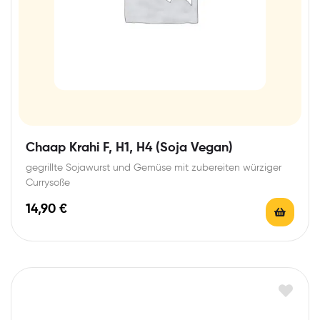
Chaap Krahi F, H1, H4 (Soja Vegan)
gegrillte Sojawurst und Gemüse mit zubereiten würziger
Currysoße
14,90
€