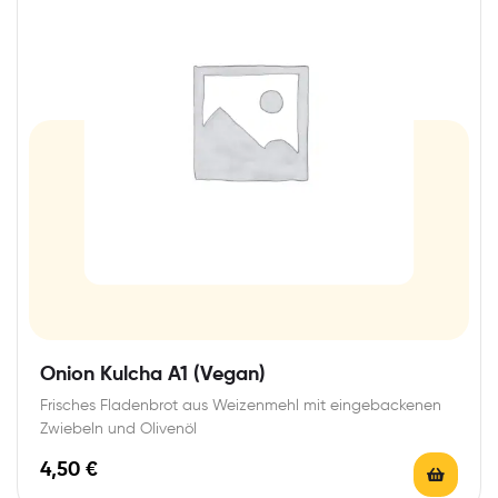
Onion Kulcha A1 (Vegan)
Frisches Fladenbrot aus Weizenmehl mit eingebackenen
Zwiebeln und Olivenöl
4,50
€