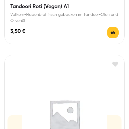
Tandoori Roti (Vegan) A1
Vollkorn-Fladenbrot frisch gebacken im Tandoor-Ofen und
Olivenöl
3,50
€