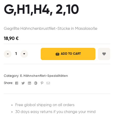
G,H1,H4, 2,10
Gegrillte Hähnchenbrustfilet-Stücke in Masalasoße
18,90
€
-
+
ADD TO CART
Category:
E. Hähnchenfilet-Spezialitäten
Facebook
Twitter
Linkedin
Google+
Pinterest
Email
Share:
Free global shipping on all orders
30 days easy returns if you change your mind