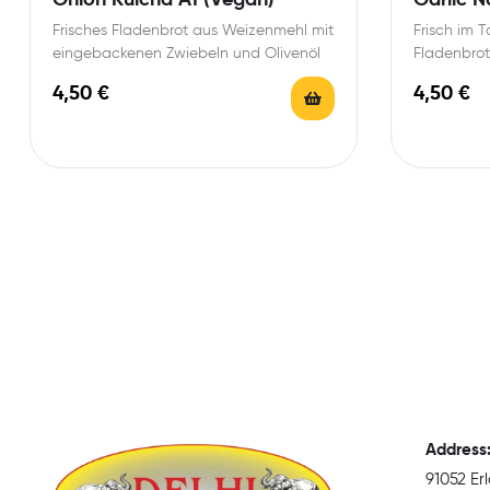
Frisches Fladenbrot aus Weizenmehl mit
Frisch im 
eingebackenen Zwiebeln und Olivenöl
Fladenbro
und Oliven
4,50
€
4,50
€
Address
91052 E