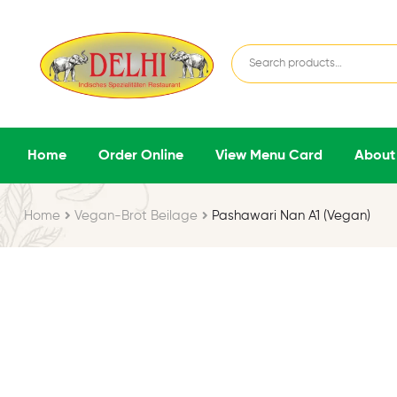
Home
Order Online
View Menu Card
About
Home
Vegan-Brot Beilage
Pashawari Nan A1 (Vegan)