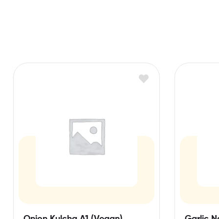
Onion Kulcha A1 (Vegan)
Garlic N