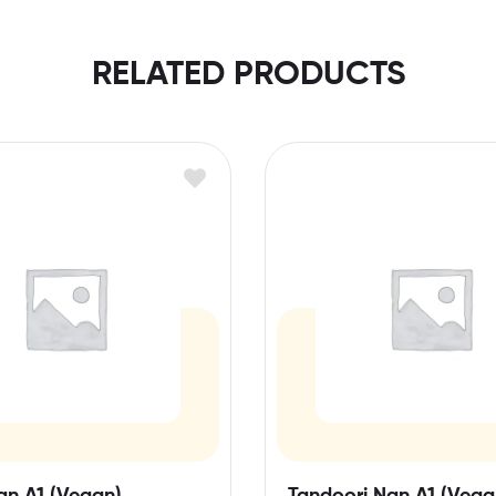
RELATED PRODUCTS
an A1 (Vegan)
Tandoori Nan A1 (Vega