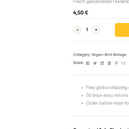
Frisch gebackenes Fladen
4,50
€
-
+
Category:
Vegan-Brot Beilage
Facebook
Twitter
Linkedin
Google+
Pinter
Em
Share:
Free global shipping 
30 days easy returns
Order before noon f