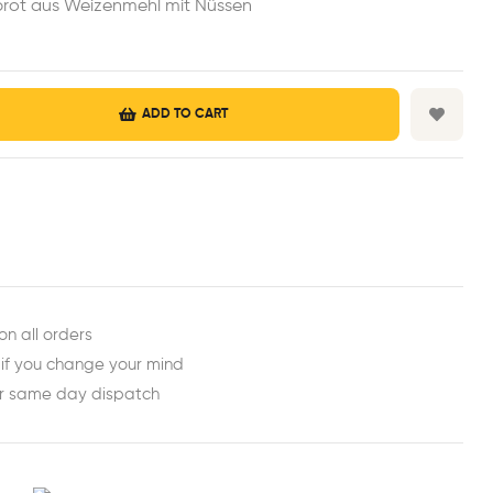
brot aus Weizenmehl mit Nüssen
ADD TO CART
est
ail
on all orders
 if you change your mind
or same day dispatch