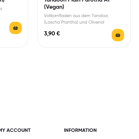
(Vegan)
es
Vollkornfladen aus dem Tandoor,
(Lascha Prantha) und Olivenöl
3,90
€
MY ACCOUNT
INFORMATION