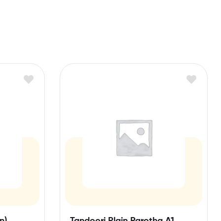
n)
Tandoori Plain Parotha A1