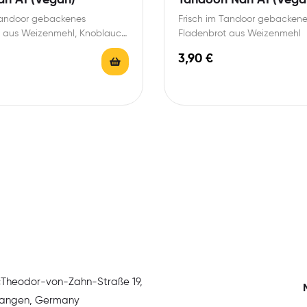
Tandoor gebackenes
Frisch im Tandoor gebacken
t aus Weizenmehl, Knoblauch
Fladenbrot aus Weizenmehl
öl
3,90
€
:
Theodor-von-Zahn-Straße 19,
rlangen, Germany