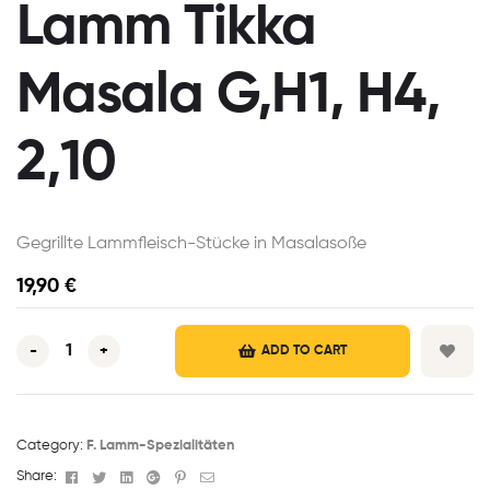
Lamm Tikka
Masala G,H1, H4,
2,10
Gegrillte Lammfleisch-Stücke in Masalasoße
19,90
€
-
+
ADD TO CART
Category:
F. Lamm-Spezialitäten
Facebook
Twitter
Linkedin
Google+
Pinterest
Email
Share: