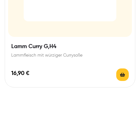
Lamm Curry G,H4
Lammfleisch mit würziger Currysoße
16,90
€