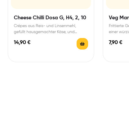
Cheese Chilli Dosa G, H4, 2, 10
Veg Manc
Crépes aus Reis- und Linsenmehl,
Frittierte 
gefüllt hausgemachter Käse, und
einer würz
Curryblättern, fein gewürzt, serviert mit
Soße
14,90
€
7,90
€
Samber,…