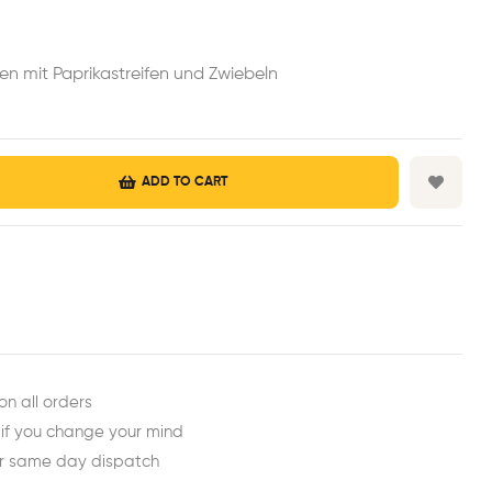
n mit Paprikastreifen und Zwiebeln
ADD TO CART
est
ail
on all orders
 if you change your mind
or same day dispatch