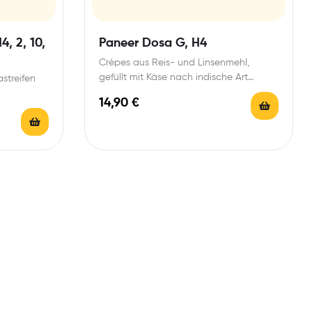
4, 2, 10,
Paneer Dosa G, H4
Crépes aus Reis- und Linsenmehl,
gefüllt mit Käse nach indische Art
astreifen
(Paneer Burji) Curryblättern, fein…
14,90
€