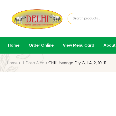
Home
Order Online
View Menu Card
About
Home
J. Dosa & co
Chilli Jheenga Dry G, H4, 2, 10, 11