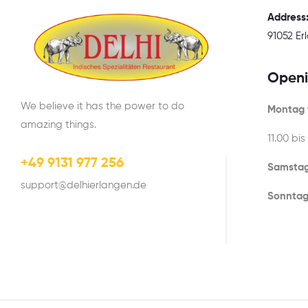
Address
91052 E
Openi
We believe it has the power to do
Montag t
amazing things.
11.00 bis
+49 9131 977 256
Samstag
support@delhierlangen.de
Sonntag