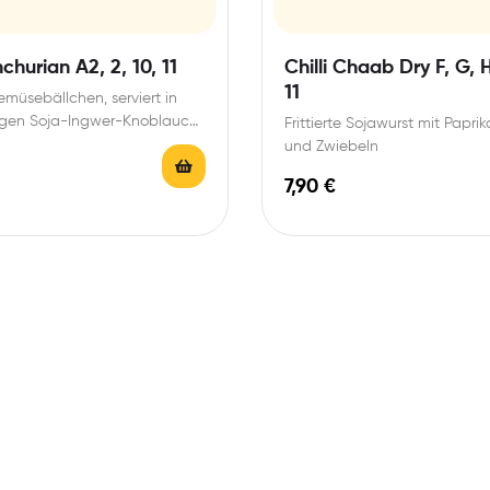
hurian A2, 2, 10, 11
Chilli Chaab Dry F, G, H
11
Gemüsebällchen, serviert in
igen Soja-Ingwer-Knoblauch-
Frittierte Sojawurst mit Paprik
und Zwiebeln
7,90
€