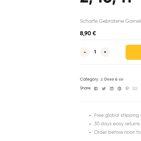
Scharfe Gebratene Garnele
8,90
€
-
+
Category:
J. Dosa & co
Facebook
Twitter
Linkedin
Google+
Pinter
Em
Share:
Free global shipping 
30 days easy returns
Order before noon f