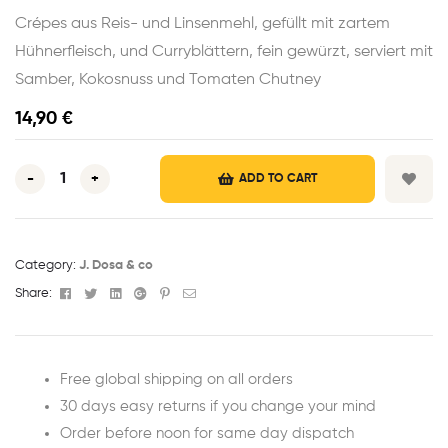
Crépes aus Reis- und Linsenmehl, gefüllt mit zartem
Hühnerfleisch, und Curryblättern, fein gewürzt, serviert mit
Samber, Kokosnuss und Tomaten Chutney
14,90
€
-
+
ADD TO CART
Category:
J. Dosa & co
Facebook
Twitter
Linkedin
Google+
Pinterest
Email
Share:
Free global shipping on all orders
30 days easy returns if you change your mind
Order before noon for same day dispatch