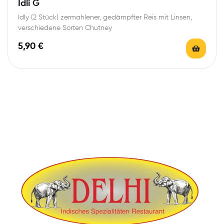
Idli G
Idly (2 Stück) zermahlener, gedämpfter Reis mit Linsen,
verschiedene Sorten Chutney
5,90
€