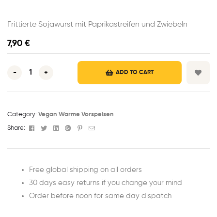
Frittierte Sojawurst mit Paprikastreifen und Zwiebeln
7,90
€
-
+
ADD TO CART
Category:
Vegan Warme Vorspeisen
Facebook
Twitter
Linkedin
Google+
Pinterest
Email
Share:
Free global shipping on all orders
30 days easy returns if you change your mind
Order before noon for same day dispatch