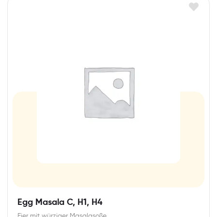
Egg Masala C, H1, H4
Eier mit würziger Masalasoße