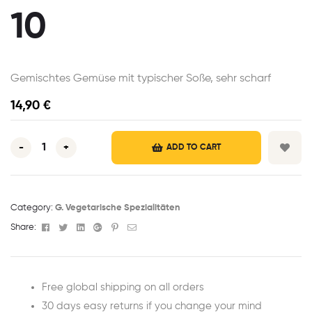
10
Gemischtes Gemüse mit typischer Soße, sehr scharf
14,90
€
-
+
ADD TO CART
Category:
G. Vegetarische Spezialitäten
Facebook
Twitter
Linkedin
Google+
Pinterest
Email
Share:
Free global shipping on all orders
30 days easy returns if you change your mind