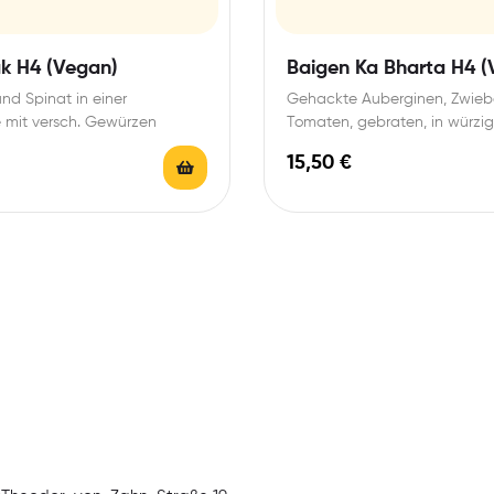
ak H4 (Vegan)
Baigen Ka Bharta H4 (
und Spinat in einer
Gehackte Auberginen, Zwieb
 mit versch. Gewürzen
Tomaten, gebraten, in würzig
15,50
€