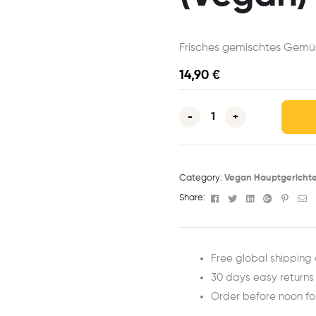
Frisches gemischtes Gemü
14,90
€
-
+
Category:
Vegan Hauptgericht
Facebook
Twitter
Linkedin
Google+
Pinter
Em
Share:
Free global shipping 
30 days easy returns
Order before noon f