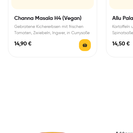
Channa Masala H4 (Vegan)
Allu Pal
Gebratene Kichererbsen mit frischen
Kartoffeln 
Tomaten, Zwiebeln, Ingwer, in Currysoße
Spinatsoße
14,90
€
14,50
€