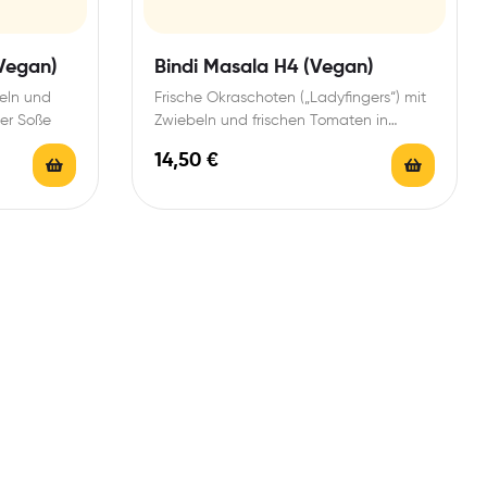
Vegan)
Bindi Masala H4 (Vegan)
eln und
Frische Okraschoten („Ladyfingers“) mit
er Soße
Zwiebeln und frischen Tomaten in
Masalasoße
14,50
€