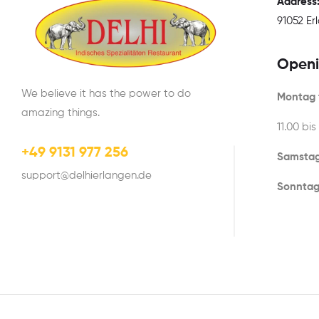
Address
91052 E
Openi
We believe it has the power to do
Montag t
amazing things.
11.00 bis
+49 9131 977 256
Samstag
support@delhierlangen.de
Sonntag