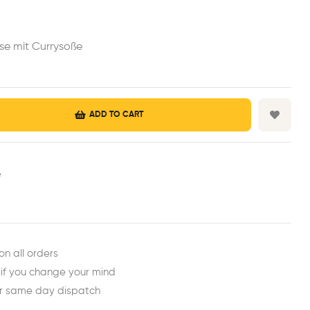
se mit Currysoße
ADD TO CART
e
est
ail
on all orders
 if you change your mind
or same day dispatch