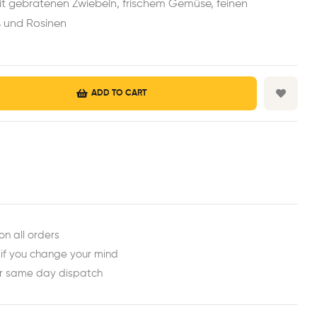
it gebratenen Zwiebeln, frischem Gemüse, feinen
 und Rosinen
ADD TO CART
est
ail
on all orders
 if you change your mind
or same day dispatch