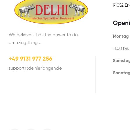
91052 E
Openi
We believe it has the power to do
Montag t
amazing things.
11.00 bis
+49 9131 977 256
Samstag
support@delhierlangen.de
Sonntag