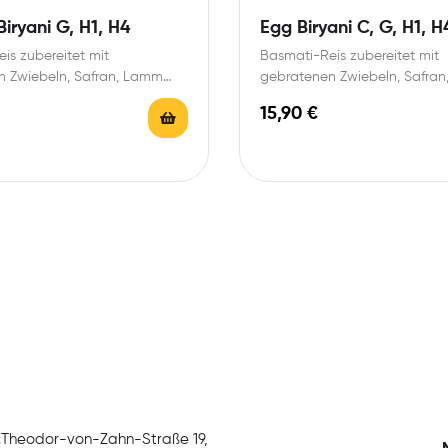
iryani G, H1, H4
Egg Biryani C, G, H1, H
is zubereitet mit
Basmati-Reis zubereitet mit
n Zwiebeln, Safran, Lamm
gebratenen Zwiebeln, Safra
 Gewürzen, Mandeln, Kokos
und feinen Gewürzen, Mandel
15,90
€
en
und Rosinen
:
Theodor-von-Zahn-Straße 19,