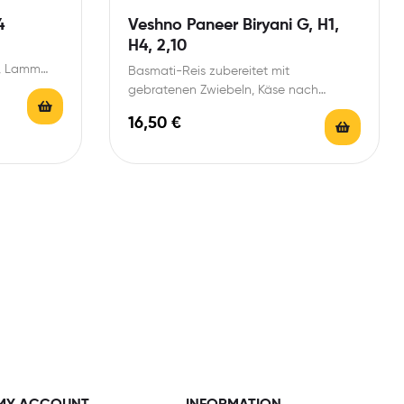
4
Veshno Paneer Biryani G, H1,
H4, 2,10
n, Lamm
Basmati-Reis zubereitet mit
n, Kokos
gebratenen Zwiebeln, Käse nach
indische Art, Safran, feinen Gewürzen,
16,50
€
Mandeln, Kokos und…