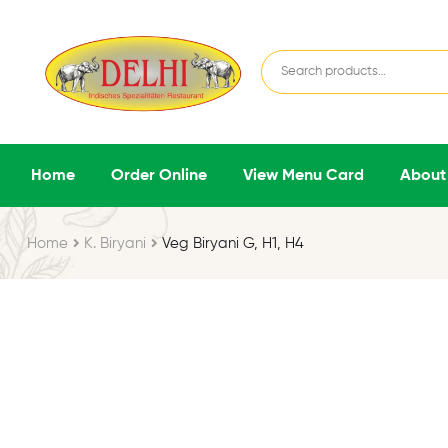
Home
Order Online
View Menu Card
About
Home
K. Biryani
Veg Biryani G, H1, H4