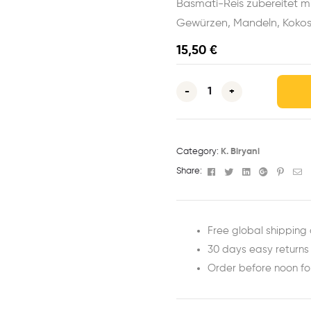
Basmati-Reis zubereitet m
Gewürzen, Mandeln, Kokos
15,50
€
-
+
Category:
K. Biryani
Facebook
Twitter
Linkedin
Google+
Pinter
Em
Share:
Free global shipping 
30 days easy returns
Order before noon f