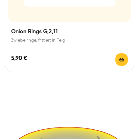
Onion Rings G,2,11
Zwiebelringe, frittiert in Teig
5,90
€