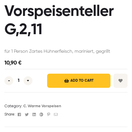
Vorspeisenteller
G,2,11
für 1 Person Zartes Hühnerfleisch, mariniert, gegrillt
10,90
€
-
+
ADD TO CART
Category:
C. Warme Vorspeisen
Facebook
Twitter
Linkedin
Google+
Pinterest
Email
Share: