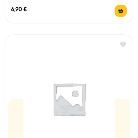
6,90
€