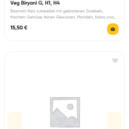
Veg Biryani G, H1, H4
Basmati-Reis zubereitet mit gebratenen Zwiebeln,
frischem Gemüse, feinen Gewürzen, Mandeln, Kokos und
Rosinen
15,50
€