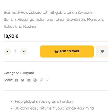
Basmati-Reis zubereitet mit gebratenen Zwiebeln,
Safran, Riesengarnelen und feinen Gewürzen, Mandeln,
Kokos und Rosinen
18,90
€
-
+
ADD TO CART
Category:
K. Biryani
Facebook
Twitter
Linkedin
Google+
Pinterest
Email
Share:
Free global shipping on all orders
30 days easy returns if you change your mind