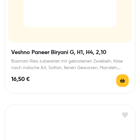
Veshno Paneer Biryani G, H1, H4, 2,10
Basmati-Reis zubereitet mit gebratenen Zwiebeln, Käse
nach indische Art, Safran, feinen Gewürzen, Mandeln,
Kokos und…
16,50
€