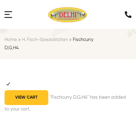
Home
H. Fisch-Spezialitäten
Fischcurry
D,G,H4
“Fischcurry D,G,H4” has been added
VIEW CART
to your cart.