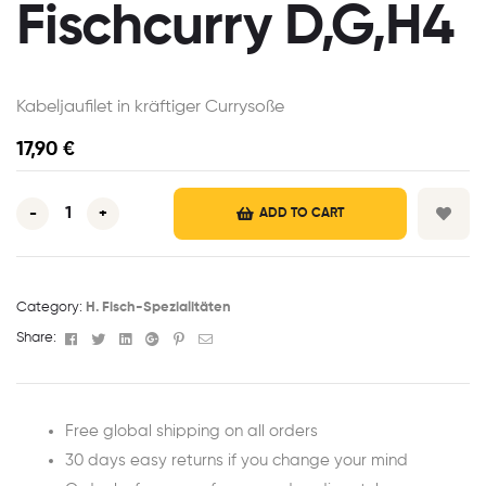
Fischcurry D,G,H4
Kabeljaufilet in kräftiger Currysoße
17,90
€
-
+
ADD TO CART
Category:
H. Fisch-Spezialitäten
Facebook
Twitter
Linkedin
Google+
Pinterest
Email
Share:
Free global shipping on all orders
30 days easy returns if you change your mind