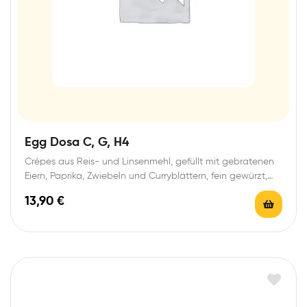
Egg Dosa C, G, H4
Crépes aus Reis- und Linsenmehl, gefüllt mit gebratenen
Eiern, Paprika, Zwiebeln und Curryblättern, fein gewürzt,…
13,90
€