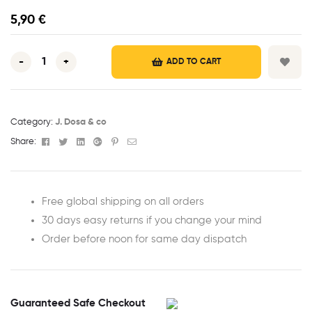
5,90
€
-
+
ADD TO CART
Category:
J. Dosa & co
Facebook
Twitter
Linkedin
Google+
Pinterest
Email
Share:
Free global shipping on all orders
30 days easy returns if you change your mind
Order before noon for same day dispatch
Guaranteed Safe Checkout