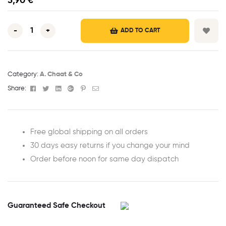
5,90
€
-
+
ADD TO CART
Category:
A. Chaat & Co
Facebook
Twitter
Linkedin
Google+
Pinterest
Email
Share:
Free global shipping on all orders
30 days easy returns if you change your mind
Order before noon for same day dispatch
Guaranteed Safe Checkout