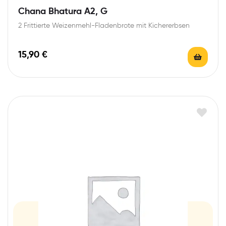
Chana Bhatura A2, G
2 Frittierte Weizenmehl-Fladenbrote mit Kichererbsen
15,90
€